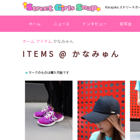
Harajuku ストリートガ
ホーム
ニュース
インタビュー
試写会
ホーム
アイテム
かなみゅん
ITEMS @ かなみゅん
マークのものは購入可能です