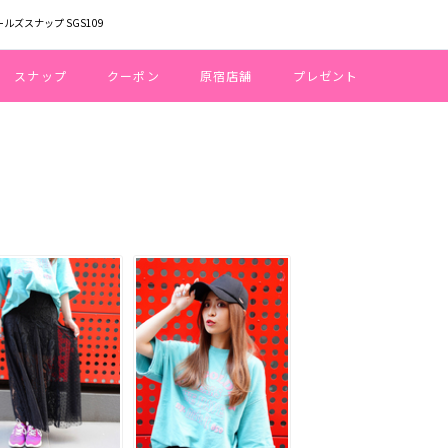
ールズスナップ SGS109
スナップ
クーポン
原宿店舗
プレゼント