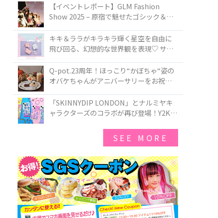
TOKYO
【イベントレポート】GLM Fashion
Show 2025 – 原宿で魅せたゴシック＆ロ
リータの最前線
キキ＆ララがキラキラ輝く星空を自由に
飛び回る、幻想的な世界観を表現♡ サマ
ンサベガから『リトルツインスターズ』
50周年アニバーサリーイヤー』を記念し
Q-pot.23周年！ほっこり“かぼちゃ“姿の
たコレクションが登場
オバケちゃんがアニバーサリーをお祝い
★「かぼちゃのオバケーキアクセサリ
ー」が新発売！Q-pot CAFE.では「かぼち
「SKINNYDIP LONDON」とナルミヤキ
ゃのオバケーキプレート」も登場
ャラクターズのコラボが再び登場！Y2Kム
ードを進化させた新作コレクションを発
売♪
SEE MORE