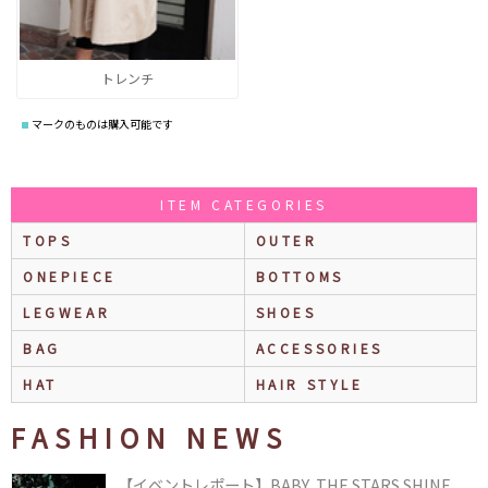
トレンチ
マークのものは購入可能です
ITEM CATEGORIES
TOPS
OUTER
ONEPIECE
BOTTOMS
LEGWEAR
SHOES
BAG
ACCESSORIES
HAT
HAIR STYLE
FASHION NEWS
【イベントレポート】BABY, THE STARS SHINE