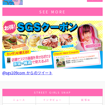
SEE MORE
@sgs109com からのツイート
STREET GIRLS SNAP
ニュース
インタビュー
試写会