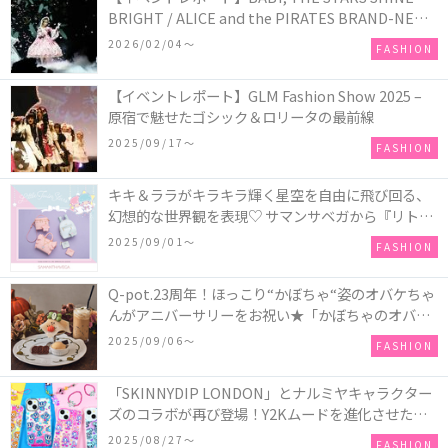
BRIGHT / ALICE and the PIRATES BRAND-NEW
COLLECTION in TOKYO
2026/02/04〜
FASHION
【イベントレポート】GLM Fashion Show 2025 –
原宿で魅せたゴシック＆ロリータの最前線
2025/09/17〜
FASHION
キキ＆ララがキラキラ輝く星空を自由に飛び回る、
幻想的な世界観を表現♡ サマンサベガから『リトル
ツインスターズ』50周年アニバーサリーイヤー』を
2025/09/01〜
FASHION
記念したコレクションが登場
Q-pot.23周年！ほっこり“かぼちゃ“姿のオバケちゃ
んがアニバーサリーをお祝い★「かぼちゃのオバケ
ーキアクセサリー」が新発売！Q-pot CAFE.では
2025/09/06〜
FASHION
「かぼちゃのオバケーキプレート」も登場
「SKINNYDIP LONDON」とナルミヤキャラクター
ズのコラボが再び登場！Y2Kムードを進化させた新
作コレクションを発売♪
2025/08/27〜
FASHION