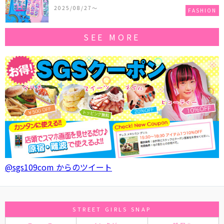
作コレクションを発売♪
2025/08/27〜
FASHION
SEE MORE
@sgs109com からのツイート
STREET GIRLS SNAP