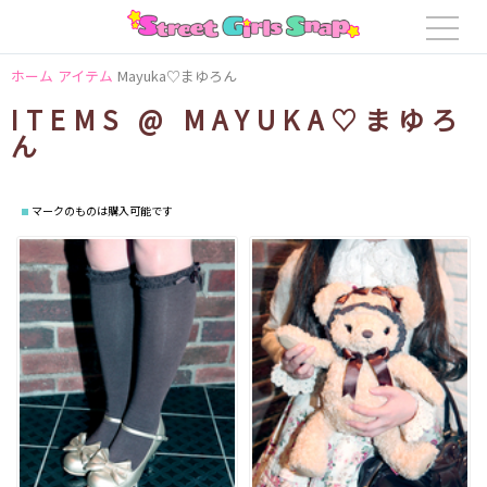
ホーム
アイテム
Mayuka♡まゆろん
ITEMS @ MAYUKA♡まゆろ
ん
マークのものは購入可能です