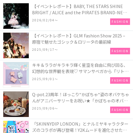
【イベントレポート】BABY, THE STARS SHINE
BRIGHT / ALICE and the PIRATES BRAND-NEW
COLLECTION in TOKYO
2026/02/04〜
FASHION
【イベントレポート】GLM Fashion Show 2025 –
原宿で魅せたゴシック＆ロリータの最前線
2025/09/17〜
FASHION
キキ＆ララがキラキラ輝く星空を自由に飛び回る、
幻想的な世界観を表現♡ サマンサベガから『リトル
ツインスターズ』50周年アニバーサリーイヤー』を
2025/09/01〜
FASHION
記念したコレクションが登場
Q-pot.23周年！ほっこり“かぼちゃ“姿のオバケちゃ
んがアニバーサリーをお祝い★「かぼちゃのオバケ
ーキアクセサリー」が新発売！Q-pot CAFE.では
2025/09/06〜
FASHION
「かぼちゃのオバケーキプレート」も登場
「SKINNYDIP LONDON」とナルミヤキャラクター
ズのコラボが再び登場！Y2Kムードを進化させた新