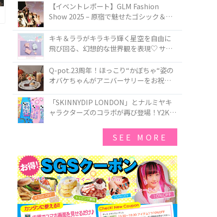
TOKYO
【イベントレポート】GLM Fashion
Show 2025 – 原宿で魅せたゴシック＆ロ
リータの最前線
キキ＆ララがキラキラ輝く星空を自由に
飛び回る、幻想的な世界観を表現♡ サマ
ンサベガから『リトルツインスターズ』
50周年アニバーサリーイヤー』を記念し
Q-pot.23周年！ほっこり“かぼちゃ“姿の
たコレクションが登場
オバケちゃんがアニバーサリーをお祝い
★「かぼちゃのオバケーキアクセサリ
ー」が新発売！Q-pot CAFE.では「かぼち
「SKINNYDIP LONDON」とナルミヤキ
ゃのオバケーキプレート」も登場
ャラクターズのコラボが再び登場！Y2Kム
ードを進化させた新作コレクションを発
売♪
SEE MORE