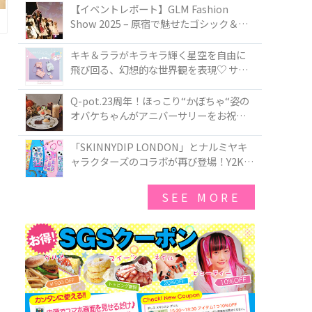
TOKYO
【イベントレポート】GLM Fashion
Show 2025 – 原宿で魅せたゴシック＆ロ
リータの最前線
キキ＆ララがキラキラ輝く星空を自由に
飛び回る、幻想的な世界観を表現♡ サマ
ンサベガから『リトルツインスターズ』
50周年アニバーサリーイヤー』を記念し
Q-pot.23周年！ほっこり“かぼちゃ“姿の
たコレクションが登場
オバケちゃんがアニバーサリーをお祝い
★「かぼちゃのオバケーキアクセサリ
ー」が新発売！Q-pot CAFE.では「かぼち
「SKINNYDIP LONDON」とナルミヤキ
ゃのオバケーキプレート」も登場
ャラクターズのコラボが再び登場！Y2Kム
ードを進化させた新作コレクションを発
売♪
SEE MORE