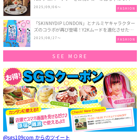
ーキアクセサリー」が新発売！Q-pot CAFE.では
2025/09/06〜
FASHION
「かぼちゃのオバケーキプレート」も登場
「SKINNYDIP LONDON」とナルミヤキャラクター
ズのコラボが再び登場！Y2Kムードを進化させた新
作コレクションを発売♪
2025/08/27〜
FASHION
SEE MORE
@sgs109com からのツイート