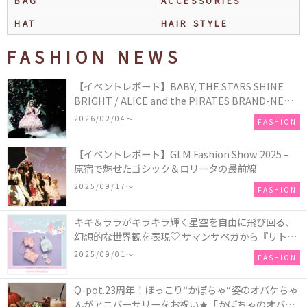
BAG
ACCESSORIES
HAT
HAIR STYLE
FASHION NEWS
【イベントレポート】BABY, THE STARS SHINE
BRIGHT / ALICE and the PIRATES BRAND-NEW
COLLECTION in TOKYO
2026/02/04〜
FASHION
【イベントレポート】GLM Fashion Show 2025 –
原宿で魅せたゴシック＆ロリータの最前線
2025/09/17〜
FASHION
キキ＆ララがキラキラ輝く星空を自由に飛び回る、
幻想的な世界観を表現♡ サマンサベガから『リトル
ツインスターズ』50周年アニバーサリーイヤー』を
2025/09/01〜
FASHION
記念したコレクションが登場
Q-pot.23周年！ほっこり“かぼちゃ“姿のオバケちゃ
んがアニバーサリーをお祝い★「かぼちゃのオバケ