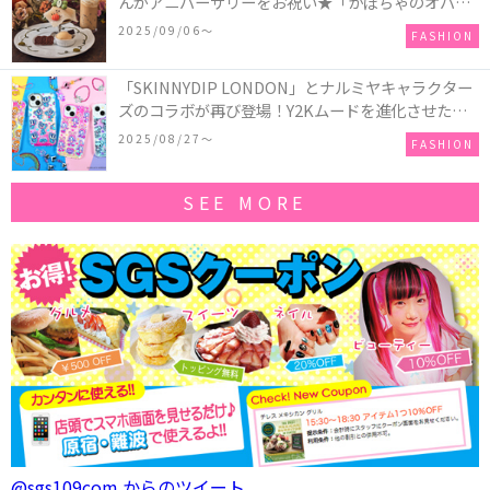
んがアニバーサリーをお祝い★「かぼちゃのオバケ
ーキアクセサリー」が新発売！Q-pot CAFE.では
2025/09/06〜
FASHION
「かぼちゃのオバケーキプレート」も登場
「SKINNYDIP LONDON」とナルミヤキャラクター
ズのコラボが再び登場！Y2Kムードを進化させた新
作コレクションを発売♪
2025/08/27〜
FASHION
SEE MORE
@sgs109com からのツイート