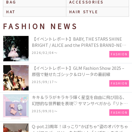
BAG
ACCESSORIES
HAT
HAIR STYLE
FASHION NEWS
【イベントレポート】BABY, THE STARS SHINE
BRIGHT / ALICE and the PIRATES BRAND-NEW
COLLECTION in TOKYO
2026/02/04〜
FASHION
【イベントレポート】GLM Fashion Show 2025 –
原宿で魅せたゴシック＆ロリータの最前線
2025/09/17〜
FASHION
キキ＆ララがキラキラ輝く星空を自由に飛び回る、
幻想的な世界観を表現♡ サマンサベガから『リトル
ツインスターズ』50周年アニバーサリーイヤー』を
2025/09/01〜
FASHION
記念したコレクションが登場
Q-pot.23周年！ほっこり“かぼちゃ“姿のオバケちゃ