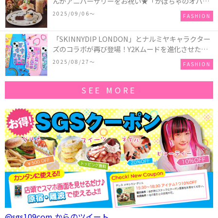
んがアニバーサリーをお祝い★「かぼちゃのオバケ
ーキアクセサリー」が新発売！Q-pot CAFE.では
2025/09/06〜
FASHION
「かぼちゃのオバケーキプレート」も登場
「SKINNYDIP LONDON」とナルミヤキャラクター
ズのコラボが再び登場！Y2Kムードを進化させた新
作コレクションを発売♪
2025/08/27〜
FASHION
SEE MORE
@sgs109com からのツイート