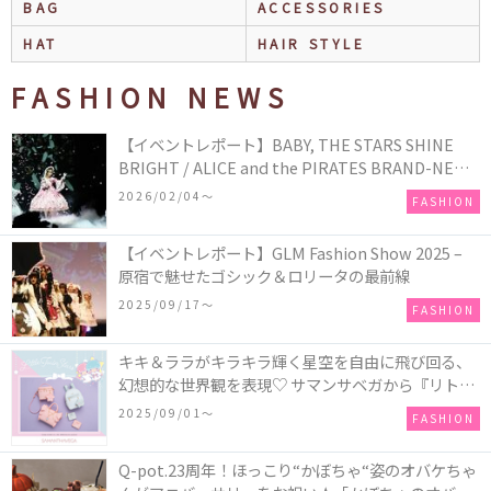
BAG
ACCESSORIES
HAT
HAIR STYLE
FASHION NEWS
【イベントレポート】BABY, THE STARS SHINE
BRIGHT / ALICE and the PIRATES BRAND-NEW
COLLECTION in TOKYO
2026/02/04〜
FASHION
【イベントレポート】GLM Fashion Show 2025 –
原宿で魅せたゴシック＆ロリータの最前線
2025/09/17〜
FASHION
キキ＆ララがキラキラ輝く星空を自由に飛び回る、
幻想的な世界観を表現♡ サマンサベガから『リトル
ツインスターズ』50周年アニバーサリーイヤー』を
2025/09/01〜
FASHION
記念したコレクションが登場
Q-pot.23周年！ほっこり“かぼちゃ“姿のオバケちゃ