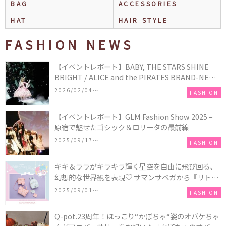
BAG
ACCESSORIES
HAT
HAIR STYLE
FASHION NEWS
【イベントレポート】BABY, THE STARS SHINE
BRIGHT / ALICE and the PIRATES BRAND-NEW
COLLECTION in TOKYO
2026/02/04〜
FASHION
【イベントレポート】GLM Fashion Show 2025 –
原宿で魅せたゴシック＆ロリータの最前線
2025/09/17〜
FASHION
キキ＆ララがキラキラ輝く星空を自由に飛び回る、
幻想的な世界観を表現♡ サマンサベガから『リトル
ツインスターズ』50周年アニバーサリーイヤー』を
2025/09/01〜
FASHION
記念したコレクションが登場
Q-pot.23周年！ほっこり“かぼちゃ“姿のオバケちゃ