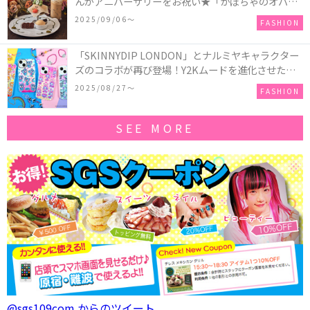
んがアニバーサリーをお祝い★「かぼちゃのオバケ
ーキアクセサリー」が新発売！Q-pot CAFE.では
2025/09/06〜
FASHION
「かぼちゃのオバケーキプレート」も登場
「SKINNYDIP LONDON」とナルミヤキャラクター
ズのコラボが再び登場！Y2Kムードを進化させた新
作コレクションを発売♪
2025/08/27〜
FASHION
SEE MORE
@sgs109com からのツイート