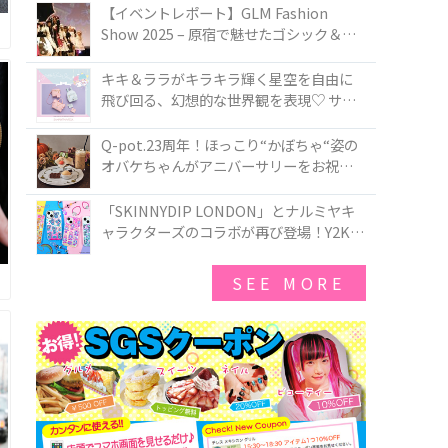
TOKYO
【イベントレポート】GLM Fashion
Show 2025 – 原宿で魅せたゴシック＆ロ
リータの最前線
キキ＆ララがキラキラ輝く星空を自由に
飛び回る、幻想的な世界観を表現♡ サマ
ンサベガから『リトルツインスターズ』
50周年アニバーサリーイヤー』を記念し
Q-pot.23周年！ほっこり“かぼちゃ“姿の
たコレクションが登場
オバケちゃんがアニバーサリーをお祝い
★「かぼちゃのオバケーキアクセサリ
ー」が新発売！Q-pot CAFE.では「かぼち
「SKINNYDIP LONDON」とナルミヤキ
ゃのオバケーキプレート」も登場
ャラクターズのコラボが再び登場！Y2Kム
ードを進化させた新作コレクションを発
売♪
SEE MORE