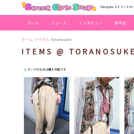
Harajuku ストリートガ
ホーム
ニュース
インタビュー
試写会
ホーム
アイテム
Toranosuke
ITEMS @ TORANOSUK
マークのものは購入可能です