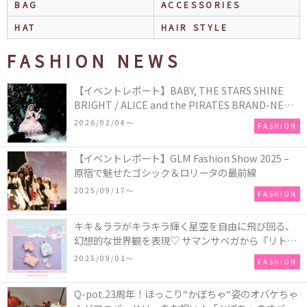
BAG
ACCESSORIES
HAT
HAIR STYLE
FASHION NEWS
【イベントレポート】BABY, THE STARS SHINE
BRIGHT / ALICE and the PIRATES BRAND-NEW
COLLECTION in TOKYO
2026/02/04〜
FASHION
【イベントレポート】GLM Fashion Show 2025 –
原宿で魅せたゴシック＆ロリータの最前線
2025/09/17〜
FASHION
キキ＆ララがキラキラ輝く星空を自由に飛び回る、
幻想的な世界観を表現♡ サマンサベガから『リトル
ツインスターズ』50周年アニバーサリーイヤー』を
2025/09/01〜
FASHION
記念したコレクションが登場
Q-pot.23周年！ほっこり“かぼちゃ“姿のオバケちゃ