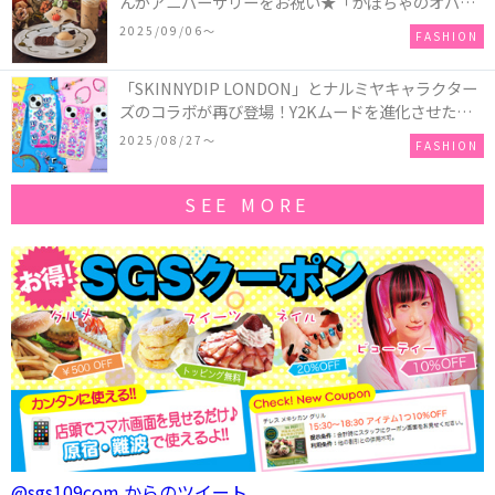
んがアニバーサリーをお祝い★「かぼちゃのオバケ
ーキアクセサリー」が新発売！Q-pot CAFE.では
2025/09/06〜
FASHION
「かぼちゃのオバケーキプレート」も登場
「SKINNYDIP LONDON」とナルミヤキャラクター
ズのコラボが再び登場！Y2Kムードを進化させた新
作コレクションを発売♪
2025/08/27〜
FASHION
SEE MORE
@sgs109com からのツイート