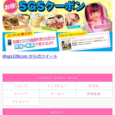
@sgs109com からのツイート
STREET GIRLS SNAP
ニュース
インタビュー
試写会
スナップ
クーポン
原宿店舗
プレゼント
ABOUT