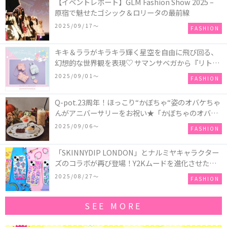
【イベントレポート】GLM Fashion Show 2025 –
原宿で魅せたゴシック＆ロリータの最前線
2025/09/17〜
FASHION
キキ＆ララがキラキラ輝く星空を自由に飛び回る、
幻想的な世界観を表現♡ サマンサベガから『リトル
ツインスターズ』50周年アニバーサリーイヤー』を
2025/09/01〜
FASHION
記念したコレクションが登場
Q-pot.23周年！ほっこり“かぼちゃ“姿のオバケちゃ
んがアニバーサリーをお祝い★「かぼちゃのオバケ
ーキアクセサリー」が新発売！Q-pot CAFE.では
2025/09/06〜
FASHION
「かぼちゃのオバケーキプレート」も登場
「SKINNYDIP LONDON」とナルミヤキャラクター
ズのコラボが再び登場！Y2Kムードを進化させた新
作コレクションを発売♪
2025/08/27〜
FASHION
SEE MORE