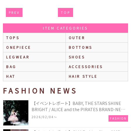
PREV
TOP
ITEM CATEGORIES
TOPS
OUTER
ONEPIECE
BOTTOMS
LEGWEAR
SHOES
BAG
ACCESSORIES
HAT
HAIR STYLE
FASHION NEWS
【イベントレポート】BABY, THE STARS SHINE
BRIGHT / ALICE and the PIRATES BRAND-NEW
COLLECTION in TOKYO
2026/02/04〜
FASHION