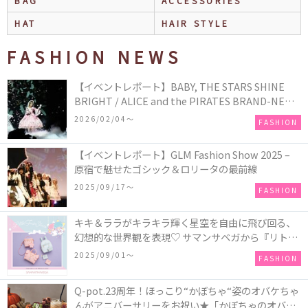
BAG
ACCESSORIES
HAT
HAIR STYLE
FASHION NEWS
【イベントレポート】BABY, THE STARS SHINE
BRIGHT / ALICE and the PIRATES BRAND-NEW
COLLECTION in TOKYO
2026/02/04〜
FASHION
【イベントレポート】GLM Fashion Show 2025 –
原宿で魅せたゴシック＆ロリータの最前線
2025/09/17〜
FASHION
キキ＆ララがキラキラ輝く星空を自由に飛び回る、
幻想的な世界観を表現♡ サマンサベガから『リトル
ツインスターズ』50周年アニバーサリーイヤー』を
2025/09/01〜
FASHION
記念したコレクションが登場
Q-pot.23周年！ほっこり“かぼちゃ“姿のオバケちゃ
んがアニバーサリーをお祝い★「かぼちゃのオバケ