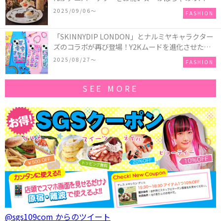
ーキアクセサリー」が新発売！Q-pot CAFE.では
2025/09/06〜
FASHION
「かぼちゃのオバケーキプレート」も登場
「SKINNYDIP LONDON」とナルミヤキャラクター
ズのコラボが再び登場！Y2Kムードを進化させた新
作コレクションを発売♪
2025/08/27〜
FASHION
SEE MORE
@sgs109com からのツイート