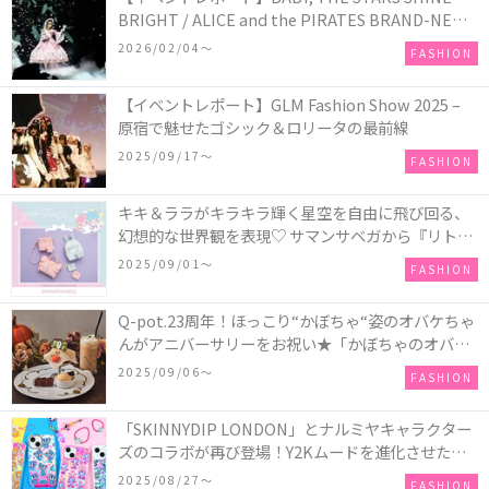
BRIGHT / ALICE and the PIRATES BRAND-NEW
COLLECTION in TOKYO
2026/02/04〜
FASHION
【イベントレポート】GLM Fashion Show 2025 –
原宿で魅せたゴシック＆ロリータの最前線
2025/09/17〜
FASHION
キキ＆ララがキラキラ輝く星空を自由に飛び回る、
幻想的な世界観を表現♡ サマンサベガから『リトル
ツインスターズ』50周年アニバーサリーイヤー』を
2025/09/01〜
FASHION
記念したコレクションが登場
Q-pot.23周年！ほっこり“かぼちゃ“姿のオバケちゃ
んがアニバーサリーをお祝い★「かぼちゃのオバケ
ーキアクセサリー」が新発売！Q-pot CAFE.では
2025/09/06〜
FASHION
「かぼちゃのオバケーキプレート」も登場
「SKINNYDIP LONDON」とナルミヤキャラクター
ズのコラボが再び登場！Y2Kムードを進化させた新
作コレクションを発売♪
2025/08/27〜
FASHION