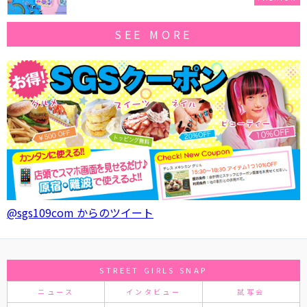
SEE MORE
@sgs109com からのツイート
STREET GIRLS SNAP
ニュース
インタビュー
試写会