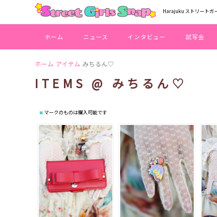
Harajuku ストリートガ
ホーム
ニュース
インタビュー
試写会
ホーム
アイテム
みちるん♡
ITEMS @ みちるん♡
マークのものは購入可能です