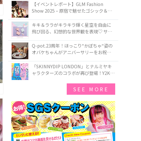
TOKYO
【イベントレポート】GLM Fashion
Show 2025 – 原宿で魅せたゴシック＆ロ
リータの最前線
キキ＆ララがキラキラ輝く星空を自由に
飛び回る、幻想的な世界観を表現♡ サマ
ンサベガから『リトルツインスターズ』
50周年アニバーサリーイヤー』を記念し
Q-pot.23周年！ほっこり“かぼちゃ“姿の
たコレクションが登場
オバケちゃんがアニバーサリーをお祝い
★「かぼちゃのオバケーキアクセサリ
ー」が新発売！Q-pot CAFE.では「かぼち
「SKINNYDIP LONDON」とナルミヤキ
ゃのオバケーキプレート」も登場
ャラクターズのコラボが再び登場！Y2Kム
ードを進化させた新作コレクションを発
売♪
SEE MORE