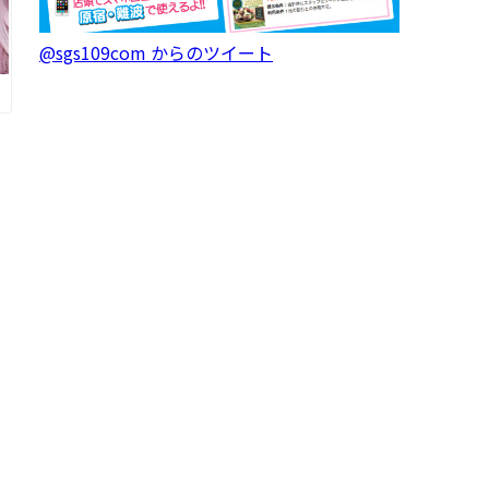
@sgs109com からのツイート