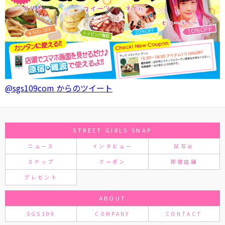
@sgs109com からのツイート
STREET GIRLS SNAP
ニュース
インタビュー
試写会
スナップ
クーポン
原宿店舗
プレゼント
ABOUT
SGS109
COMPANY
CONTACT