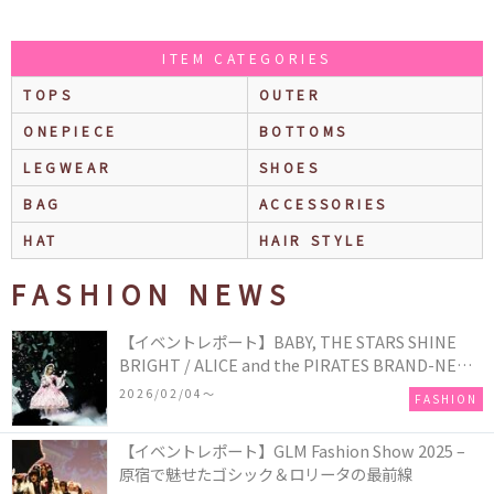
ITEM CATEGORIES
TOPS
OUTER
ONEPIECE
BOTTOMS
LEGWEAR
SHOES
BAG
ACCESSORIES
HAT
HAIR STYLE
FASHION NEWS
【イベントレポート】BABY, THE STARS SHINE
BRIGHT / ALICE and the PIRATES BRAND-NEW
COLLECTION in TOKYO
2026/02/04〜
FASHION
【イベントレポート】GLM Fashion Show 2025 –
原宿で魅せたゴシック＆ロリータの最前線