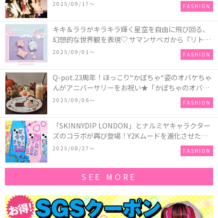
2025/09/17〜
FASHION
キキ＆ララがキラキラ輝く星空を自由に飛び回る、
幻想的な世界観を表現♡ サマンサベガから『リトル
ツインスターズ』50周年アニバーサリーイヤー』を
2025/09/01〜
FASHION
記念したコレクションが登場
Q-pot.23周年！ほっこり“かぼちゃ“姿のオバケちゃ
んがアニバーサリーをお祝い★「かぼちゃのオバケ
ーキアクセサリー」が新発売！Q-pot CAFE.では
2025/09/06〜
FASHION
「かぼちゃのオバケーキプレート」も登場
「SKINNYDIP LONDON」とナルミヤキャラクター
ズのコラボが再び登場！Y2Kムードを進化させた新
作コレクションを発売♪
2025/08/27〜
FASHION
SEE MORE