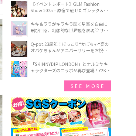
TOKYO
【イベントレポート】GLM Fashion
Show 2025 – 原宿で魅せたゴシック＆ロ
リータの最前線
キキ＆ララがキラキラ輝く星空を自由に
飛び回る、幻想的な世界観を表現♡ サマ
ンサベガから『リトルツインスターズ』
50周年アニバーサリーイヤー』を記念し
Q-pot.23周年！ほっこり“かぼちゃ“姿の
たコレクションが登場
オバケちゃんがアニバーサリーをお祝い
★「かぼちゃのオバケーキアクセサリ
ー」が新発売！Q-pot CAFE.では「かぼち
「SKINNYDIP LONDON」とナルミヤキ
ゃのオバケーキプレート」も登場
ャラクターズのコラボが再び登場！Y2Kム
ードを進化させた新作コレクションを発
売♪
SEE MORE