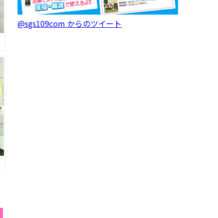
@sgs109com からのツイート