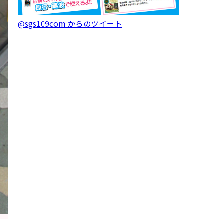
@sgs109com からのツイート