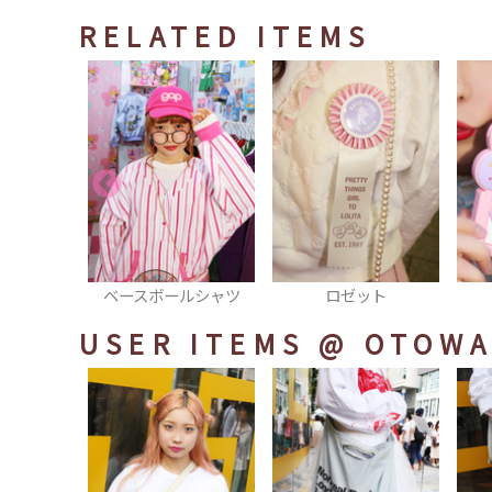
RELATED ITEMS
ジャケット
ベースボールシャツ
ロゼット
USER ITEMS
@ OTOW