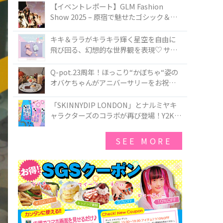
TOKYO
【イベントレポート】GLM Fashion
Show 2025 – 原宿で魅せたゴシック＆ロ
リータの最前線
キキ＆ララがキラキラ輝く星空を自由に
飛び回る、幻想的な世界観を表現♡ サマ
ンサベガから『リトルツインスターズ』
50周年アニバーサリーイヤー』を記念し
Q-pot.23周年！ほっこり“かぼちゃ“姿の
たコレクションが登場
オバケちゃんがアニバーサリーをお祝い
★「かぼちゃのオバケーキアクセサリ
ー」が新発売！Q-pot CAFE.では「かぼち
「SKINNYDIP LONDON」とナルミヤキ
ゃのオバケーキプレート」も登場
ャラクターズのコラボが再び登場！Y2Kム
ードを進化させた新作コレクションを発
売♪
SEE MORE