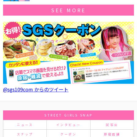
SEE MORE
@sgs109com からのツイート
STREET GIRLS SNAP
ニュース
インタビュー
試写会
スナップ
クーポン
原宿店舗