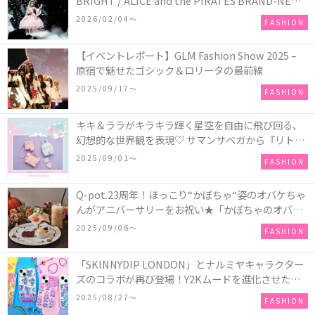
BRIGHT / ALICE and the PIRATES BRAND-NEW
COLLECTION in TOKYO
2026/02/04〜
FASHION
【イベントレポート】GLM Fashion Show 2025 –
原宿で魅せたゴシック＆ロリータの最前線
2025/09/17〜
FASHION
キキ＆ララがキラキラ輝く星空を自由に飛び回る、
幻想的な世界観を表現♡ サマンサベガから『リトル
ツインスターズ』50周年アニバーサリーイヤー』を
2025/09/01〜
FASHION
記念したコレクションが登場
Q-pot.23周年！ほっこり“かぼちゃ“姿のオバケちゃ
んがアニバーサリーをお祝い★「かぼちゃのオバケ
ーキアクセサリー」が新発売！Q-pot CAFE.では
2025/09/06〜
FASHION
「かぼちゃのオバケーキプレート」も登場
「SKINNYDIP LONDON」とナルミヤキャラクター
ズのコラボが再び登場！Y2Kムードを進化させた新
作コレクションを発売♪
2025/08/27〜
FASHION