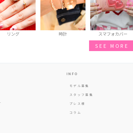
グ
時計
スマフォカバー
SEE MORE
INFO
モデル募集
Y
スタッフ募集
T
プレス様
コラム