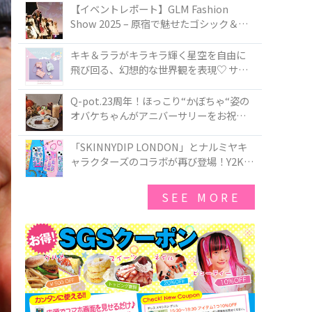
TOKYO
【イベントレポート】GLM Fashion
Show 2025 – 原宿で魅せたゴシック＆ロ
リータの最前線
キキ＆ララがキラキラ輝く星空を自由に
飛び回る、幻想的な世界観を表現♡ サマ
ンサベガから『リトルツインスターズ』
50周年アニバーサリーイヤー』を記念し
Q-pot.23周年！ほっこり“かぼちゃ“姿の
たコレクションが登場
オバケちゃんがアニバーサリーをお祝い
★「かぼちゃのオバケーキアクセサリ
ー」が新発売！Q-pot CAFE.では「かぼち
「SKINNYDIP LONDON」とナルミヤキ
ゃのオバケーキプレート」も登場
ャラクターズのコラボが再び登場！Y2Kム
ードを進化させた新作コレクションを発
売♪
SEE MORE