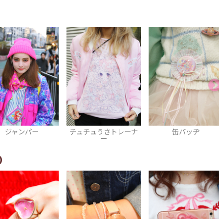
チュチュうさトレーナ
缶バッヂ
厚底ス
ー
O