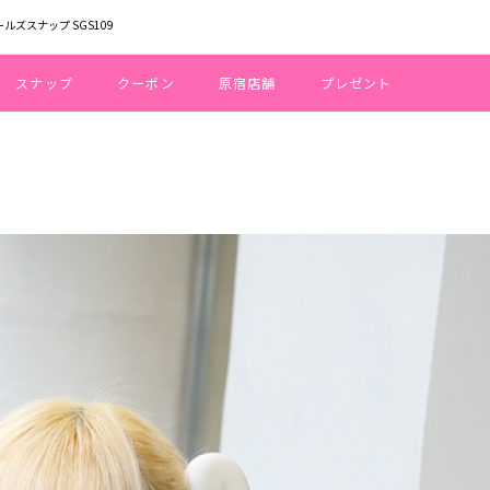
ールズスナップ SGS109
スナップ
クーポン
原宿店舗
プレゼント