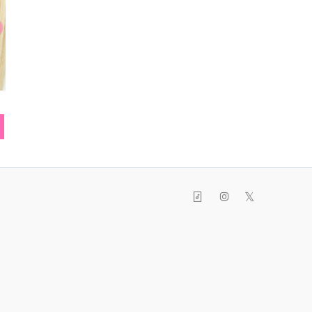
リュック
ブレスレット
スマフォ
𝕏