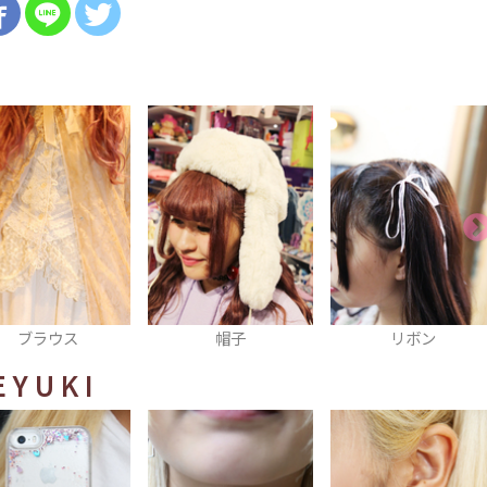
帽子
リボン
スニーカー
EYUKI