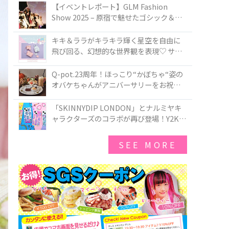
TOKYO
【イベントレポート】GLM Fashion
Show 2025 – 原宿で魅せたゴシック＆ロ
リータの最前線
キキ＆ララがキラキラ輝く星空を自由に
飛び回る、幻想的な世界観を表現♡ サマ
ンサベガから『リトルツインスターズ』
50周年アニバーサリーイヤー』を記念し
Q-pot.23周年！ほっこり“かぼちゃ“姿の
たコレクションが登場
オバケちゃんがアニバーサリーをお祝い
★「かぼちゃのオバケーキアクセサリ
ー」が新発売！Q-pot CAFE.では「かぼち
「SKINNYDIP LONDON」とナルミヤキ
ゃのオバケーキプレート」も登場
ャラクターズのコラボが再び登場！Y2Kム
ードを進化させた新作コレクションを発
売♪
SEE MORE