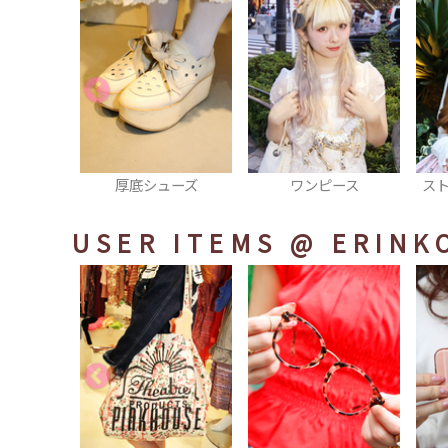
底シューズ
ワンピース
ストライプシフォンブ
ラウス
USER ITEMS
@ ERINK