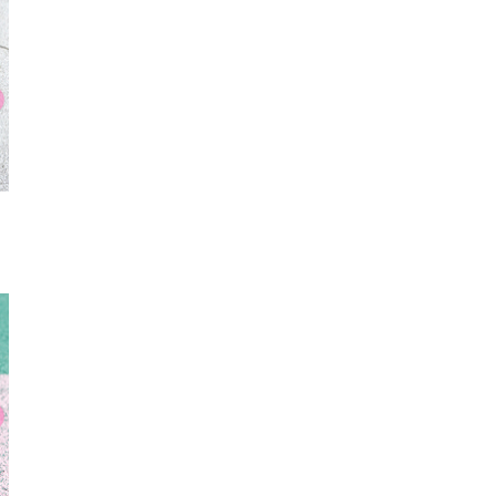
グ
厚底シューズ
ワンピース
ストラ