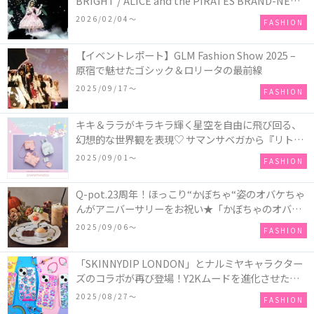
BRIGHT / ALICE and the PIRATES BRAND-NEW
COLLECTION in TOKYO
2026/02/04〜
FASHION
【イベントレポート】GLM Fashion Show 2025 –
原宿で魅せたゴシック＆ロリータの最前線
2025/09/17〜
FASHION
キキ＆ララがキラキラ輝く星空を自由に飛び回る、
幻想的な世界観を表現♡ サマンサベガから『リトル
ツインスターズ』50周年アニバーサリーイヤー』を
2025/09/01〜
FASHION
記念したコレクションが登場
Q-pot.23周年！ほっこり“かぼちゃ“姿のオバケちゃ
んがアニバーサリーをお祝い★「かぼちゃのオバケ
ーキアクセサリー」が新発売！Q-pot CAFE.では
2025/09/06〜
FASHION
「かぼちゃのオバケーキプレート」も登場
「SKINNYDIP LONDON」とナルミヤキャラクター
ズのコラボが再び登場！Y2Kムードを進化させた新
作コレクションを発売♪
2025/08/27〜
FASHION