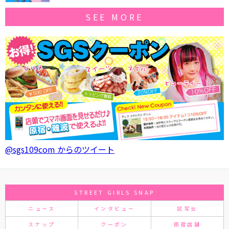
SEE MORE
@sgs109com からのツイート
STREET GIRLS SNAP
ニュース
インタビュー
試写会
スナップ
クーポン
原宿店舗