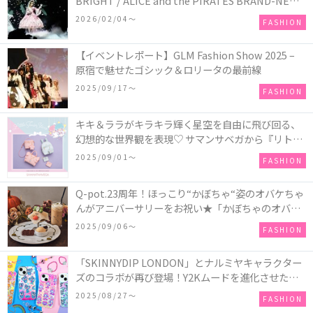
BRIGHT / ALICE and the PIRATES BRAND-NEW
COLLECTION in TOKYO
2026/02/04〜
FASHION
【イベントレポート】GLM Fashion Show 2025 –
原宿で魅せたゴシック＆ロリータの最前線
2025/09/17〜
FASHION
キキ＆ララがキラキラ輝く星空を自由に飛び回る、
幻想的な世界観を表現♡ サマンサベガから『リトル
ツインスターズ』50周年アニバーサリーイヤー』を
2025/09/01〜
FASHION
記念したコレクションが登場
Q-pot.23周年！ほっこり“かぼちゃ“姿のオバケちゃ
んがアニバーサリーをお祝い★「かぼちゃのオバケ
ーキアクセサリー」が新発売！Q-pot CAFE.では
2025/09/06〜
FASHION
「かぼちゃのオバケーキプレート」も登場
「SKINNYDIP LONDON」とナルミヤキャラクター
ズのコラボが再び登場！Y2Kムードを進化させた新
作コレクションを発売♪
2025/08/27〜
FASHION