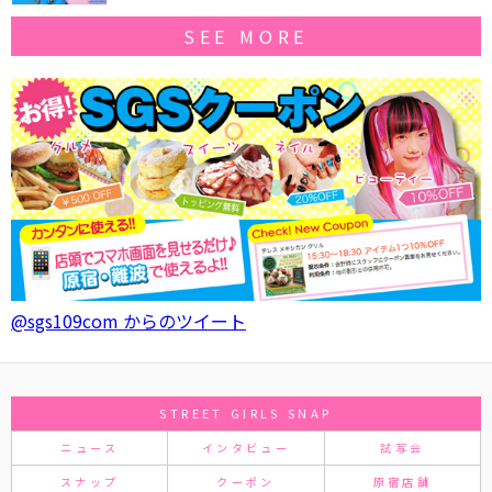
SEE MORE
@sgs109com からのツイート
STREET GIRLS SNAP
ニュース
インタビュー
試写会
スナップ
クーポン
原宿店舗