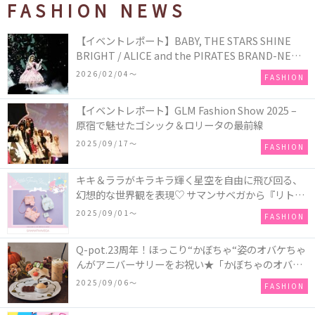
FASHION NEWS
【イベントレポート】BABY, THE STARS SHINE
BRIGHT / ALICE and the PIRATES BRAND-NEW
COLLECTION in TOKYO
2026/02/04〜
FASHION
【イベントレポート】GLM Fashion Show 2025 –
原宿で魅せたゴシック＆ロリータの最前線
2025/09/17〜
FASHION
キキ＆ララがキラキラ輝く星空を自由に飛び回る、
幻想的な世界観を表現♡ サマンサベガから『リトル
ツインスターズ』50周年アニバーサリーイヤー』を
2025/09/01〜
FASHION
記念したコレクションが登場
Q-pot.23周年！ほっこり“かぼちゃ“姿のオバケちゃ
んがアニバーサリーをお祝い★「かぼちゃのオバケ
ーキアクセサリー」が新発売！Q-pot CAFE.では
2025/09/06〜
FASHION
「かぼちゃのオバケーキプレート」も登場