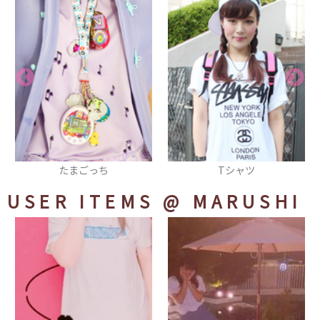
ち
Tシャツ
ブラウス
USER ITEMS
@ MARUSHI