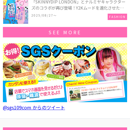
「SKINNYDIP LONDON」とナルミヤキャラクター
ズのコラボが再び登場！Y2Kムードを進化させた新
作コレクションを発売♪
2025/08/27〜
FASHION
SEE MORE
@sgs109com からのツイート