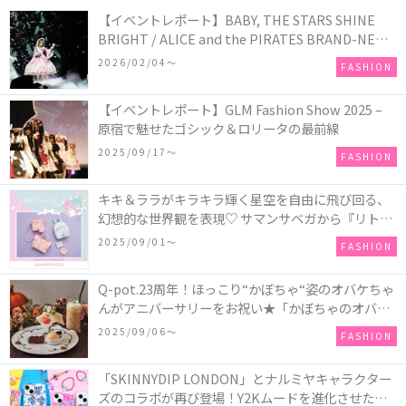
【イベントレポート】BABY, THE STARS SHINE
BRIGHT / ALICE and the PIRATES BRAND-NEW
COLLECTION in TOKYO
2026/02/04〜
FASHION
【イベントレポート】GLM Fashion Show 2025 –
原宿で魅せたゴシック＆ロリータの最前線
2025/09/17〜
FASHION
キキ＆ララがキラキラ輝く星空を自由に飛び回る、
幻想的な世界観を表現♡ サマンサベガから『リトル
ツインスターズ』50周年アニバーサリーイヤー』を
2025/09/01〜
FASHION
記念したコレクションが登場
Q-pot.23周年！ほっこり“かぼちゃ“姿のオバケちゃ
んがアニバーサリーをお祝い★「かぼちゃのオバケ
ーキアクセサリー」が新発売！Q-pot CAFE.では
2025/09/06〜
FASHION
「かぼちゃのオバケーキプレート」も登場
「SKINNYDIP LONDON」とナルミヤキャラクター
ズのコラボが再び登場！Y2Kムードを進化させた新