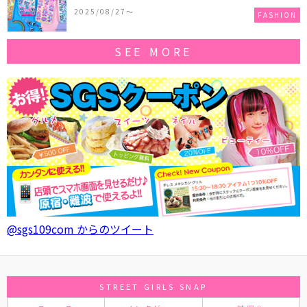
作コレクションを発売♪
2025/08/27〜
FASHION
SEE MORE
@sgs109com からのツイート
STREET GIRLS SNAP