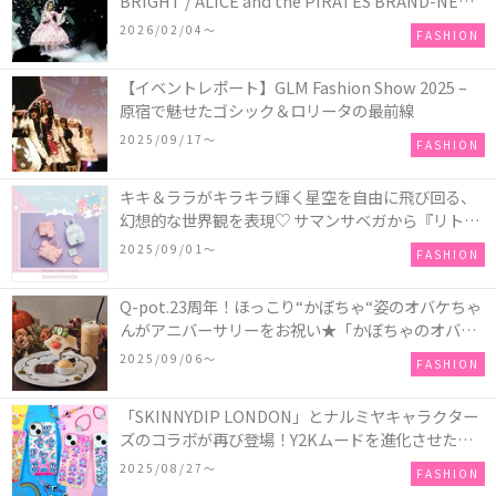
BRIGHT / ALICE and the PIRATES BRAND-NEW
COLLECTION in TOKYO
2026/02/04〜
FASHION
【イベントレポート】GLM Fashion Show 2025 –
原宿で魅せたゴシック＆ロリータの最前線
2025/09/17〜
FASHION
キキ＆ララがキラキラ輝く星空を自由に飛び回る、
幻想的な世界観を表現♡ サマンサベガから『リトル
ツインスターズ』50周年アニバーサリーイヤー』を
2025/09/01〜
FASHION
記念したコレクションが登場
Q-pot.23周年！ほっこり“かぼちゃ“姿のオバケちゃ
んがアニバーサリーをお祝い★「かぼちゃのオバケ
ーキアクセサリー」が新発売！Q-pot CAFE.では
2025/09/06〜
FASHION
「かぼちゃのオバケーキプレート」も登場
「SKINNYDIP LONDON」とナルミヤキャラクター
ズのコラボが再び登場！Y2Kムードを進化させた新
作コレクションを発売♪
2025/08/27〜
FASHION