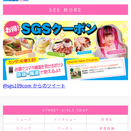
SEE MORE
@sgs109com からのツイート
STREET GIRLS SNAP
ニュース
インタビュー
試写会
スナップ
クーポン
原宿店舗