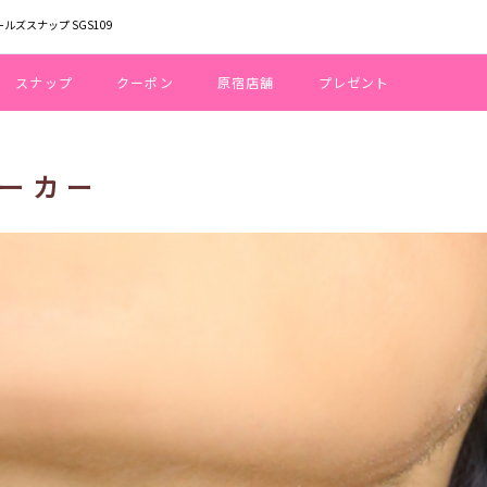
ールズスナップ SGS109
スナップ
クーポン
原宿店舗
プレゼント
ーカー