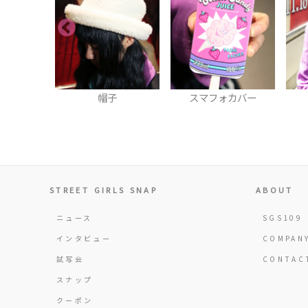
子
スマフォカバー
コート
STREET GIRLS SNAP
ABOUT
ニュース
SGS109
インタビュー
COMPAN
試写会
CONTAC
スナップ
クーポン