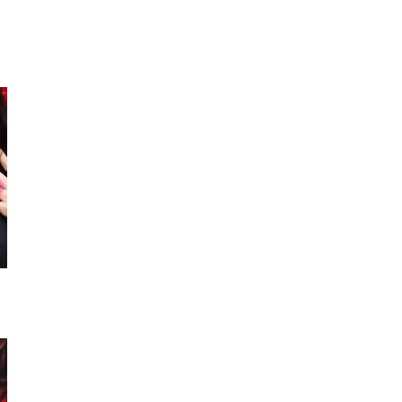
ロンT
ワンピース
Tシ