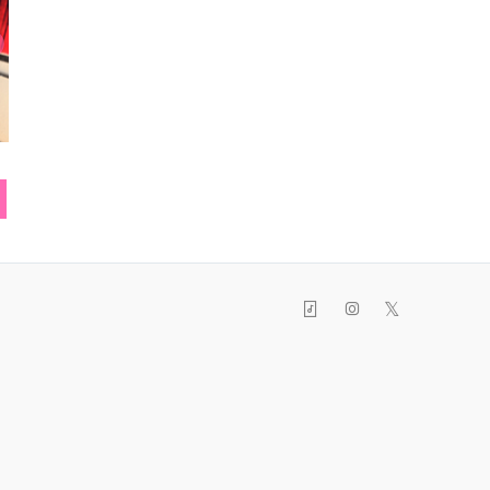
帽子
スマフォカバー
コー
𝕏