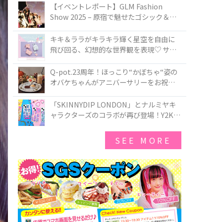
TOKYO
【イベントレポート】GLM Fashion
Show 2025 – 原宿で魅せたゴシック＆ロ
リータの最前線
キキ＆ララがキラキラ輝く星空を自由に
飛び回る、幻想的な世界観を表現♡ サマ
ンサベガから『リトルツインスターズ』
50周年アニバーサリーイヤー』を記念し
Q-pot.23周年！ほっこり“かぼちゃ“姿の
たコレクションが登場
オバケちゃんがアニバーサリーをお祝い
★「かぼちゃのオバケーキアクセサリ
ー」が新発売！Q-pot CAFE.では「かぼち
「SKINNYDIP LONDON」とナルミヤキ
ゃのオバケーキプレート」も登場
ャラクターズのコラボが再び登場！Y2Kム
ードを進化させた新作コレクションを発
売♪
SEE MORE