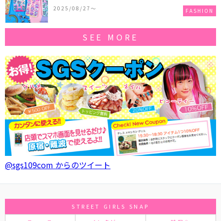
作コレクションを発売♪
2025/08/27〜
FASHION
SEE MORE
@sgs109com からのツイート
STREET GIRLS SNAP