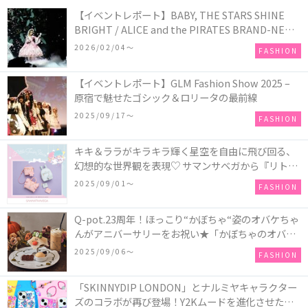
【イベントレポート】BABY, THE STARS SHINE
BRIGHT / ALICE and the PIRATES BRAND-NEW
COLLECTION in TOKYO
2026/02/04〜
FASHION
【イベントレポート】GLM Fashion Show 2025 –
原宿で魅せたゴシック＆ロリータの最前線
2025/09/17〜
FASHION
キキ＆ララがキラキラ輝く星空を自由に飛び回る、
幻想的な世界観を表現♡ サマンサベガから『リトル
ツインスターズ』50周年アニバーサリーイヤー』を
2025/09/01〜
FASHION
記念したコレクションが登場
Q-pot.23周年！ほっこり“かぼちゃ“姿のオバケちゃ
んがアニバーサリーをお祝い★「かぼちゃのオバケ
ーキアクセサリー」が新発売！Q-pot CAFE.では
2025/09/06〜
FASHION
「かぼちゃのオバケーキプレート」も登場
「SKINNYDIP LONDON」とナルミヤキャラクター
ズのコラボが再び登場！Y2Kムードを進化させた新