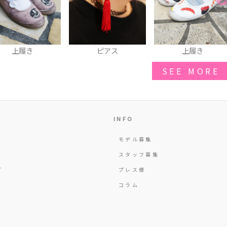
ピアス
上履き
メガネ
SEE MORE
INFO
モデル募集
Y
スタッフ募集
T
プレス様
コラム