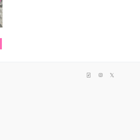
チョーカー
スマフォカバー
上履
𝕏