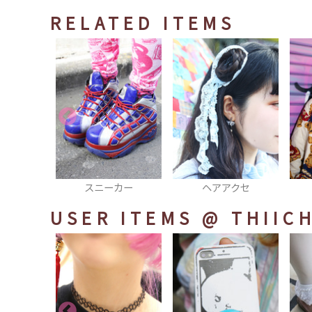
RELATED ITEMS
カー
ヘアアクセ
コート
USER ITEMS
@ THIIC