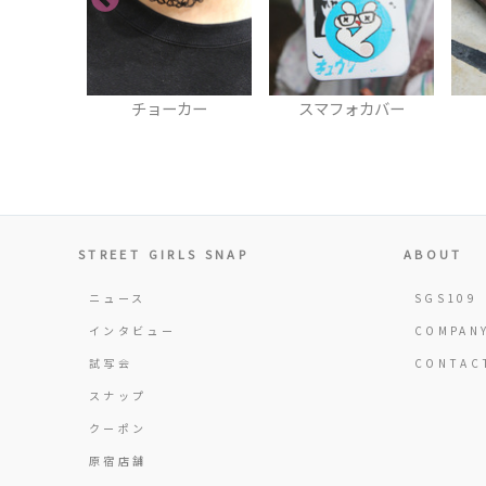
カー
スマフォカバー
上履き
STREET GIRLS SNAP
ABOUT
ニュース
SGS109
インタビュー
COMPAN
試写会
CONTAC
スナップ
クーポン
原宿店舗