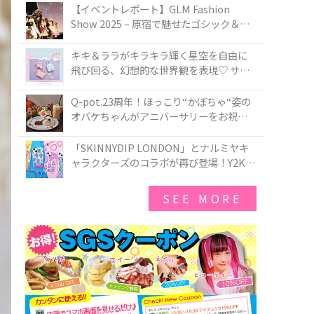
TOKYO
【イベントレポート】GLM Fashion
Show 2025 – 原宿で魅せたゴシック＆ロ
リータの最前線
キキ＆ララがキラキラ輝く星空を自由に
飛び回る、幻想的な世界観を表現♡ サマ
ンサベガから『リトルツインスターズ』
50周年アニバーサリーイヤー』を記念し
Q-pot.23周年！ほっこり“かぼちゃ“姿の
たコレクションが登場
オバケちゃんがアニバーサリーをお祝い
★「かぼちゃのオバケーキアクセサリ
ー」が新発売！Q-pot CAFE.では「かぼち
「SKINNYDIP LONDON」とナルミヤキ
ゃのオバケーキプレート」も登場
ャラクターズのコラボが再び登場！Y2Kム
ードを進化させた新作コレクションを発
売♪
SEE MORE