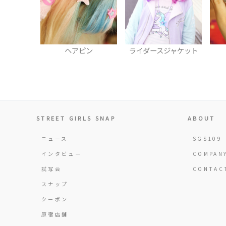
ピン
ライダースジャケット
リング
STREET GIRLS SNAP
ABOUT
ニュース
SGS109
インタビュー
COMPAN
試写会
CONTAC
スナップ
クーポン
原宿店舗