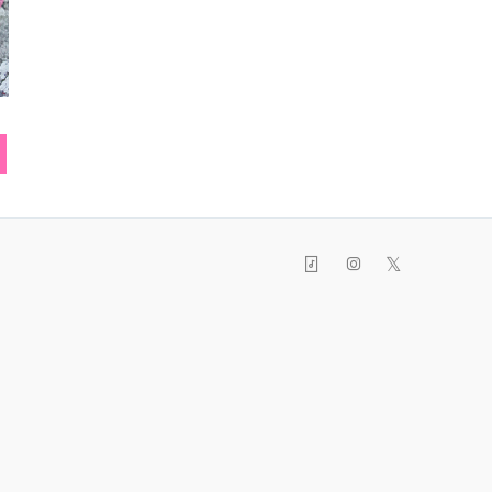
ヘアピン
ライダースジャケット
リン
𝕏