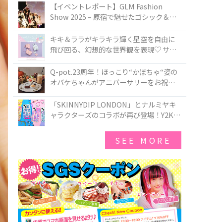
TOKYO
【イベントレポート】GLM Fashion
Show 2025 – 原宿で魅せたゴシック＆ロ
リータの最前線
キキ＆ララがキラキラ輝く星空を自由に
飛び回る、幻想的な世界観を表現♡ サマ
ンサベガから『リトルツインスターズ』
50周年アニバーサリーイヤー』を記念し
Q-pot.23周年！ほっこり“かぼちゃ“姿の
たコレクションが登場
オバケちゃんがアニバーサリーをお祝い
★「かぼちゃのオバケーキアクセサリ
ー」が新発売！Q-pot CAFE.では「かぼち
「SKINNYDIP LONDON」とナルミヤキ
ゃのオバケーキプレート」も登場
ャラクターズのコラボが再び登場！Y2Kム
ードを進化させた新作コレクションを発
売♪
SEE MORE