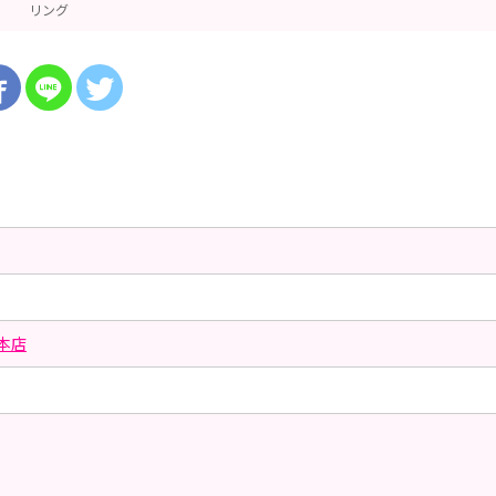
リング
本店