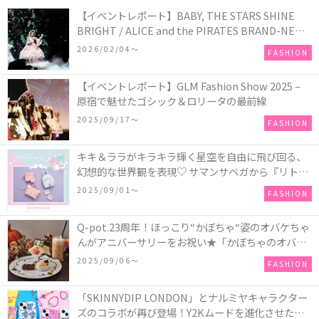
【イベントレポート】BABY, THE STARS SHINE
BRIGHT / ALICE and the PIRATES BRAND-NEW
COLLECTION in TOKYO
2026/02/04〜
FASHION
【イベントレポート】GLM Fashion Show 2025 –
原宿で魅せたゴシック＆ロリータの最前線
2025/09/17〜
FASHION
キキ＆ララがキラキラ輝く星空を自由に飛び回る、
幻想的な世界観を表現♡ サマンサベガから『リトル
ツインスターズ』50周年アニバーサリーイヤー』を
2025/09/01〜
FASHION
記念したコレクションが登場
Q-pot.23周年！ほっこり“かぼちゃ“姿のオバケちゃ
んがアニバーサリーをお祝い★「かぼちゃのオバケ
ーキアクセサリー」が新発売！Q-pot CAFE.では
2025/09/06〜
FASHION
「かぼちゃのオバケーキプレート」も登場
「SKINNYDIP LONDON」とナルミヤキャラクター
ズのコラボが再び登場！Y2Kムードを進化させた新