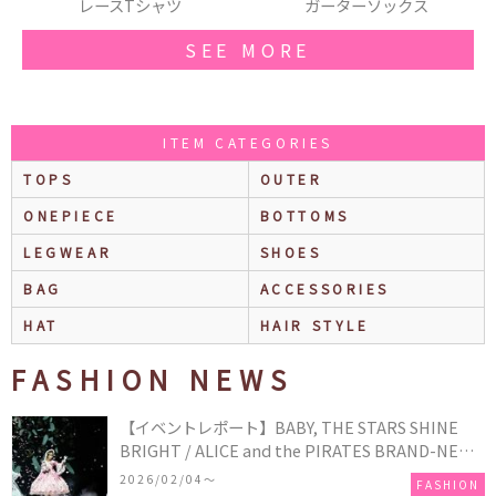
ガーターソックス
羽織
SEE MORE
ITEM CATEGORIES
TOPS
OUTER
ONEPIECE
BOTTOMS
LEGWEAR
SHOES
BAG
ACCESSORIES
HAT
HAIR STYLE
FASHION NEWS
【イベントレポート】BABY, THE STARS SHINE
BRIGHT / ALICE and the PIRATES BRAND-NEW
COLLECTION in TOKYO
2026/02/04〜
FASHION