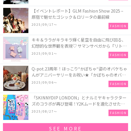
【イベントレポート】GLM Fashion Show 2025 –
原宿で魅せたゴシック＆ロリータの最前線
2025/09/17〜
FASHION
キキ＆ララがキラキラ輝く星空を自由に飛び回る、
幻想的な世界観を表現♡ サマンサベガから『リトル
ツインスターズ』50周年アニバーサリーイヤー』を
2025/09/01〜
FASHION
記念したコレクションが登場
Q-pot.23周年！ほっこり“かぼちゃ“姿のオバケちゃ
んがアニバーサリーをお祝い★「かぼちゃのオバケ
ーキアクセサリー」が新発売！Q-pot CAFE.では
2025/09/06〜
FASHION
「かぼちゃのオバケーキプレート」も登場
「SKINNYDIP LONDON」とナルミヤキャラクター
ズのコラボが再び登場！Y2Kムードを進化させた新
作コレクションを発売♪
2025/08/27〜
FASHION
SEE MORE