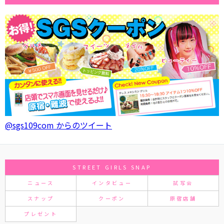
@sgs109com からのツイート
STREET GIRLS SNAP
ニュース
インタビュー
試写会
スナップ
クーポン
原宿店舗
プレゼント