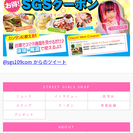
@sgs109com からのツイート
STREET GIRLS SNAP
ニュース
インタビュー
試写会
スナップ
クーポン
原宿店舗
プレゼント
ABOUT