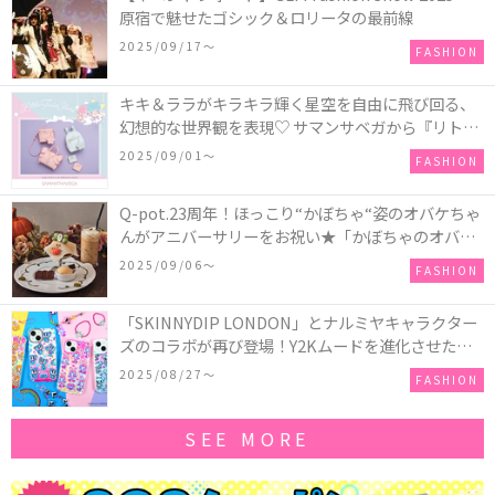
原宿で魅せたゴシック＆ロリータの最前線
2025/09/17〜
FASHION
キキ＆ララがキラキラ輝く星空を自由に飛び回る、
幻想的な世界観を表現♡ サマンサベガから『リトル
ツインスターズ』50周年アニバーサリーイヤー』を
2025/09/01〜
FASHION
記念したコレクションが登場
Q-pot.23周年！ほっこり“かぼちゃ“姿のオバケちゃ
んがアニバーサリーをお祝い★「かぼちゃのオバケ
ーキアクセサリー」が新発売！Q-pot CAFE.では
2025/09/06〜
FASHION
「かぼちゃのオバケーキプレート」も登場
「SKINNYDIP LONDON」とナルミヤキャラクター
ズのコラボが再び登場！Y2Kムードを進化させた新
作コレクションを発売♪
2025/08/27〜
FASHION
SEE MORE