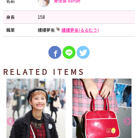
東佳苗
kanae
名前
身長
158
職業
縷縷夢兎
縷縷夢兎(るるむう)
RELATED ITEMS