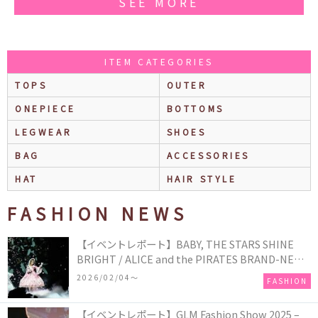
SEE MORE
ITEM CATEGORIES
TOPS
OUTER
ONEPIECE
BOTTOMS
LEGWEAR
SHOES
BAG
ACCESSORIES
HAT
HAIR STYLE
FASHION NEWS
【イベントレポート】BABY, THE STARS SHINE
BRIGHT / ALICE and the PIRATES BRAND-NEW
COLLECTION in TOKYO
2026/02/04〜
FASHION
【イベントレポート】GLM Fashion Show 2025 –