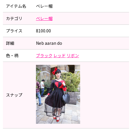
アイテム名
ベレー帽
カテゴリ
ベレー帽
プライス
8100.00
詳細
Neb aaran do
色・柄
ブラック
レッド
リボン
スナップ