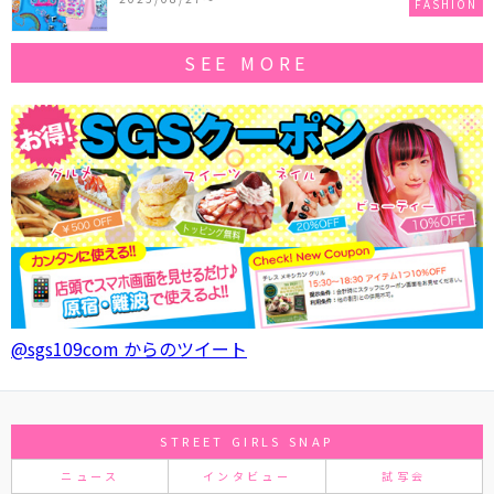
FASHION
SEE MORE
@sgs109com からのツイート
STREET GIRLS SNAP
ニュース
インタビュー
試写会