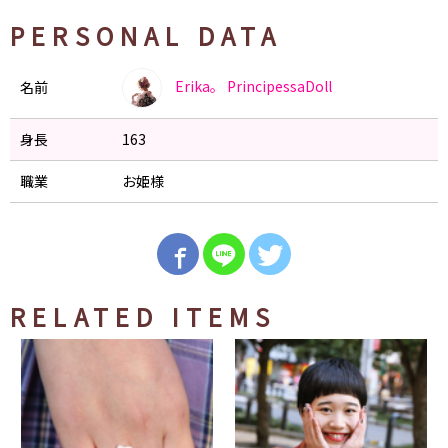
PERSONAL DATA
Erika。
PrincipessaDoll
名前
身長
163
職業
お姫様
RELATED ITEMS