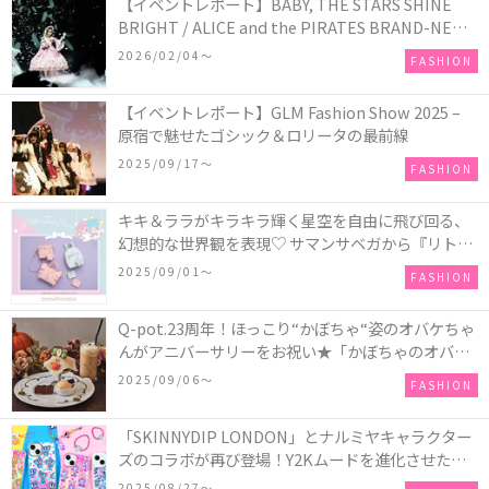
【イベントレポート】BABY, THE STARS SHINE
BRIGHT / ALICE and the PIRATES BRAND-NEW
COLLECTION in TOKYO
2026/02/04〜
FASHION
【イベントレポート】GLM Fashion Show 2025 –
原宿で魅せたゴシック＆ロリータの最前線
2025/09/17〜
FASHION
キキ＆ララがキラキラ輝く星空を自由に飛び回る、
幻想的な世界観を表現♡ サマンサベガから『リトル
ツインスターズ』50周年アニバーサリーイヤー』を
2025/09/01〜
FASHION
記念したコレクションが登場
Q-pot.23周年！ほっこり“かぼちゃ“姿のオバケちゃ
んがアニバーサリーをお祝い★「かぼちゃのオバケ
ーキアクセサリー」が新発売！Q-pot CAFE.では
2025/09/06〜
FASHION
「かぼちゃのオバケーキプレート」も登場
「SKINNYDIP LONDON」とナルミヤキャラクター
ズのコラボが再び登場！Y2Kムードを進化させた新
作コレクションを発売♪
2025/08/27〜