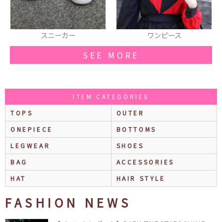
ーカー
ワンピース
スカー
SEE MORE
ITEM CATEGORIES
TOPS
OUTER
ONEPIECE
BOTTOMS
LEGWEAR
SHOES
BAG
ACCESSORIES
HAT
HAIR STYLE
FASHION NEWS