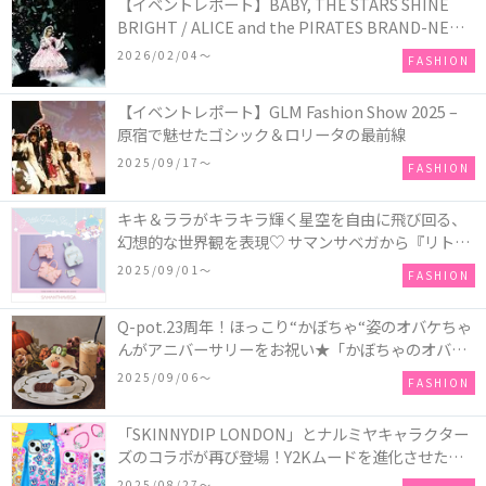
【イベントレポート】BABY, THE STARS SHINE
BRIGHT / ALICE and the PIRATES BRAND-NEW
COLLECTION in TOKYO
2026/02/04〜
FASHION
【イベントレポート】GLM Fashion Show 2025 –
原宿で魅せたゴシック＆ロリータの最前線
2025/09/17〜
FASHION
キキ＆ララがキラキラ輝く星空を自由に飛び回る、
幻想的な世界観を表現♡ サマンサベガから『リトル
ツインスターズ』50周年アニバーサリーイヤー』を
2025/09/01〜
FASHION
記念したコレクションが登場
Q-pot.23周年！ほっこり“かぼちゃ“姿のオバケちゃ
んがアニバーサリーをお祝い★「かぼちゃのオバケ
ーキアクセサリー」が新発売！Q-pot CAFE.では
2025/09/06〜
FASHION
「かぼちゃのオバケーキプレート」も登場
「SKINNYDIP LONDON」とナルミヤキャラクター
ズのコラボが再び登場！Y2Kムードを進化させた新
作コレクションを発売♪
2025/08/27〜