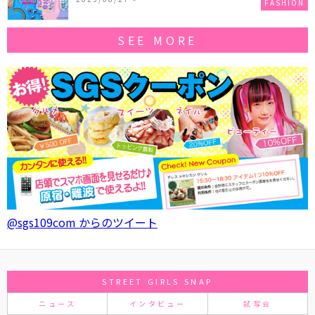
FASHION
SEE MORE
@sgs109com からのツイート
STREET GIRLS SNAP
ニュース
インタビュー
試写会