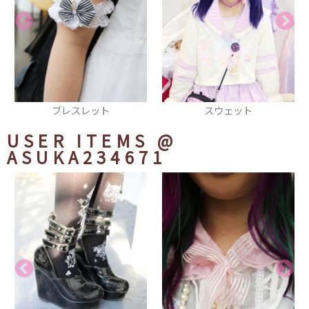
スウェット
厚底シューズ
USER ITEMS
@
ASUKA234671