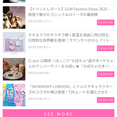
【イベントレポート】GLM Fashion Show 2025 –
原宿で魅せたゴシック＆ロリータの最前線
2025/09/17〜
FASHION
キキ＆ララがキラキラ輝く星空を自由に飛び回る、
幻想的な世界観を表現♡ サマンサベガから『リトル
ツインスターズ』50周年アニバーサリーイヤー』を
2025/09/01〜
FASHION
記念したコレクションが登場
Q-pot.23周年！ほっこり“かぼちゃ“姿のオバケちゃ
んがアニバーサリーをお祝い★「かぼちゃのオバケ
ーキアクセサリー」が新発売！Q-pot CAFE.では
2025/09/06〜
FASHION
「かぼちゃのオバケーキプレート」も登場
「SKINNYDIP LONDON」とナルミヤキャラクター
ズのコラボが再び登場！Y2Kムードを進化させた新
作コレクションを発売♪
2025/08/27〜
FASHION
SEE MORE