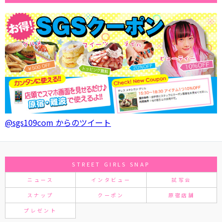
@sgs109com からのツイート
STREET GIRLS SNAP
ニュース
インタビュー
試写会
スナップ
クーポン
原宿店舗
プレゼント