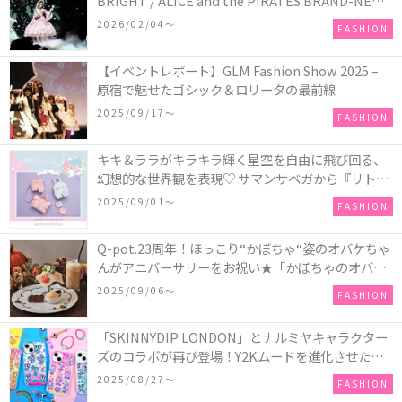
BRIGHT / ALICE and the PIRATES BRAND-NEW
COLLECTION in TOKYO
2026/02/04〜
FASHION
【イベントレポート】GLM Fashion Show 2025 –
原宿で魅せたゴシック＆ロリータの最前線
2025/09/17〜
FASHION
キキ＆ララがキラキラ輝く星空を自由に飛び回る、
幻想的な世界観を表現♡ サマンサベガから『リトル
ツインスターズ』50周年アニバーサリーイヤー』を
2025/09/01〜
FASHION
記念したコレクションが登場
Q-pot.23周年！ほっこり“かぼちゃ“姿のオバケちゃ
んがアニバーサリーをお祝い★「かぼちゃのオバケ
ーキアクセサリー」が新発売！Q-pot CAFE.では
2025/09/06〜
FASHION
「かぼちゃのオバケーキプレート」も登場
「SKINNYDIP LONDON」とナルミヤキャラクター
ズのコラボが再び登場！Y2Kムードを進化させた新
作コレクションを発売♪
2025/08/27〜
FASHION