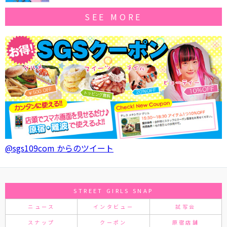
SEE MORE
@sgs109com からのツイート
STREET GIRLS SNAP
ニュース
インタビュー
試写会
スナップ
クーポン
原宿店舗