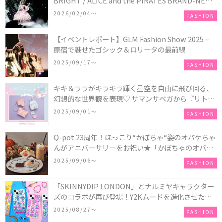
BRIGHT / ALICE and the PIRATES BRAND-NEW
COLLECTION in TOKYO
2026/02/04〜
FASHION
【イベントレポート】GLM Fashion Show 2025 –
原宿で魅せたゴシック＆ロリータの最前線
2025/09/17〜
FASHION
キキ＆ララがキラキラ輝く星空を自由に飛び回る、
幻想的な世界観を表現♡ サマンサベガから『リトル
ツインスターズ』50周年アニバーサリーイヤー』を
2025/09/01〜
FASHION
記念したコレクションが登場
Q-pot.23周年！ほっこり“かぼちゃ“姿のオバケちゃ
んがアニバーサリーをお祝い★「かぼちゃのオバケ
ーキアクセサリー」が新発売！Q-pot CAFE.では
2025/09/06〜
FASHION
「かぼちゃのオバケーキプレート」も登場
「SKINNYDIP LONDON」とナルミヤキャラクター
ズのコラボが再び登場！Y2Kムードを進化させた新
作コレクションを発売♪
2025/08/27〜
FASHION