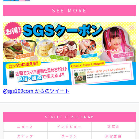
SEE MORE
@sgs109com からのツイート
STREET GIRLS SNAP
ニュース
インタビュー
試写会
スナップ
クーポン
原宿店舗