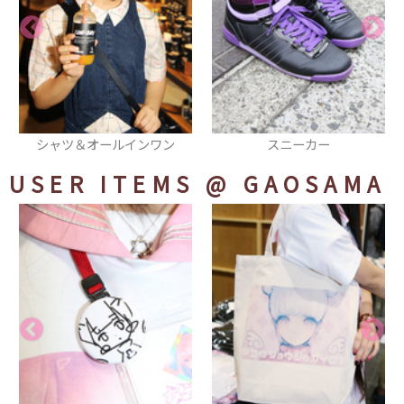
ン
スニーカー
イヤーマフ
USER ITEMS
@ GAOSAMA