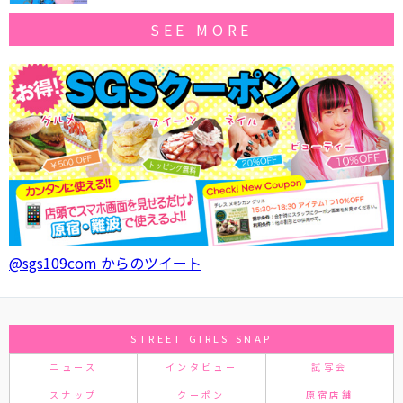
SEE MORE
@sgs109com からのツイート
STREET GIRLS SNAP
ニュース
インタビュー
試写会
スナップ
クーポン
原宿店舗