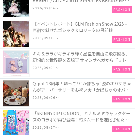
BRIGHT / ALICE and the PIRATES BRAND-NEW
COLLECTION in TOKYO
2026/02/04〜
FASHION
【イベントレポート】GLM Fashion Show 2025 –
原宿で魅せたゴシック＆ロリータの最前線
2025/09/17〜
FASHION
キキ＆ララがキラキラ輝く星空を自由に飛び回る、
幻想的な世界観を表現♡ サマンサベガから『リトル
ツインスターズ』50周年アニバーサリーイヤー』を
2025/09/01〜
FASHION
記念したコレクションが登場
Q-pot.23周年！ほっこり“かぼちゃ“姿のオバケちゃ
んがアニバーサリーをお祝い★「かぼちゃのオバケ
ーキアクセサリー」が新発売！Q-pot CAFE.では
2025/09/06〜
FASHION
「かぼちゃのオバケーキプレート」も登場
「SKINNYDIP LONDON」とナルミヤキャラクター
ズのコラボが再び登場！Y2Kムードを進化させた新
作コレクションを発売♪
2025/08/27〜
FASHION