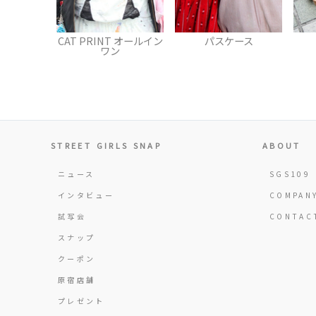
T オールイン
パスケース
パンプス
ン
STREET GIRLS SNAP
ABOUT
ニュース
SGS109
インタビュー
COMPAN
試写会
CONTAC
スナップ
クーポン
原宿店舗
プレゼント