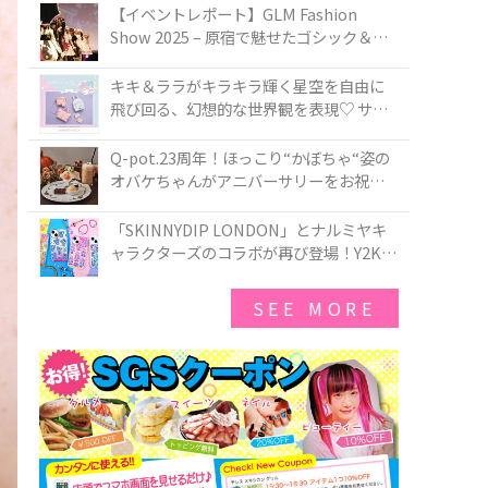
TOKYO
【イベントレポート】GLM Fashion
Show 2025 – 原宿で魅せたゴシック＆ロ
リータの最前線
キキ＆ララがキラキラ輝く星空を自由に
飛び回る、幻想的な世界観を表現♡ サマ
ンサベガから『リトルツインスターズ』
50周年アニバーサリーイヤー』を記念し
Q-pot.23周年！ほっこり“かぼちゃ“姿の
たコレクションが登場
オバケちゃんがアニバーサリーをお祝い
★「かぼちゃのオバケーキアクセサリ
ー」が新発売！Q-pot CAFE.では「かぼち
「SKINNYDIP LONDON」とナルミヤキ
ゃのオバケーキプレート」も登場
ャラクターズのコラボが再び登場！Y2Kム
ードを進化させた新作コレクションを発
売♪
SEE MORE