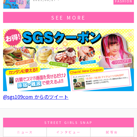
FASHION
SEE MORE
@sgs109com からのツイート
STREET GIRLS SNAP
ニュース
インタビュー
試写会