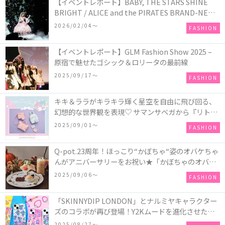
【イベントレポート】BABY, THE STARS SHINE
BRIGHT / ALICE and the PIRATES BRAND-NEW
COLLECTION in TOKYO
2026/02/04〜
FASHION
【イベントレポート】GLM Fashion Show 2025 –
原宿で魅せたゴシック＆ロリータの最前線
2025/09/17〜
FASHION
キキ＆ララがキラキラ輝く星空を自由に飛び回る、
幻想的な世界観を表現♡ サマンサベガから『リトル
ツインスターズ』50周年アニバーサリーイヤー』を
2025/09/01〜
FASHION
記念したコレクションが登場
Q-pot.23周年！ほっこり“かぼちゃ“姿のオバケちゃ
んがアニバーサリーをお祝い★「かぼちゃのオバケ
ーキアクセサリー」が新発売！Q-pot CAFE.では
2025/09/06〜
FASHION
「かぼちゃのオバケーキプレート」も登場
「SKINNYDIP LONDON」とナルミヤキャラクター
ズのコラボが再び登場！Y2Kムードを進化させた新
作コレクションを発売♪
2025/08/27〜