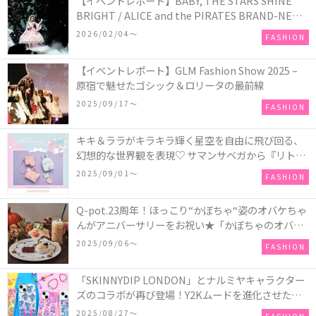
【イベントレポート】BABY, THE STARS SHINE
BRIGHT / ALICE and the PIRATES BRAND-NEW
COLLECTION in TOKYO
2026/02/04〜
FASHION
【イベントレポート】GLM Fashion Show 2025 –
原宿で魅せたゴシック＆ロリータの最前線
2025/09/17〜
FASHION
キキ＆ララがキラキラ輝く星空を自由に飛び回る、
幻想的な世界観を表現♡ サマンサベガから『リトル
ツインスターズ』50周年アニバーサリーイヤー』を
2025/09/01〜
FASHION
記念したコレクションが登場
Q-pot.23周年！ほっこり“かぼちゃ“姿のオバケちゃ
んがアニバーサリーをお祝い★「かぼちゃのオバケ
ーキアクセサリー」が新発売！Q-pot CAFE.では
2025/09/06〜
FASHION
「かぼちゃのオバケーキプレート」も登場
「SKINNYDIP LONDON」とナルミヤキャラクター
ズのコラボが再び登場！Y2Kムードを進化させた新
作コレクションを発売♪
2025/08/27〜