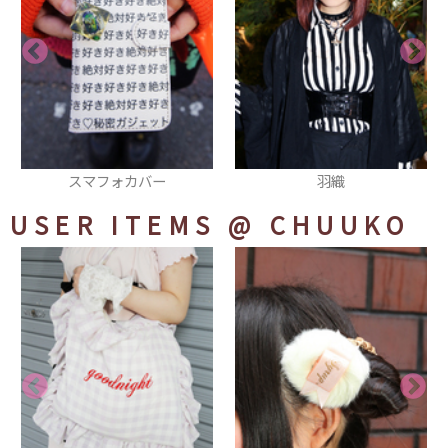
ー
羽織
キャップ
USER ITEMS
@ CHUUKO