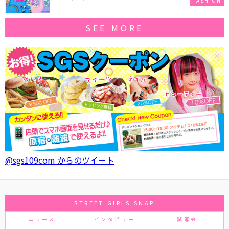
FASHION
SEE MORE
@sgs109com からのツイート
STREET GIRLS SNAP
ニュース
インタビュー
試写会