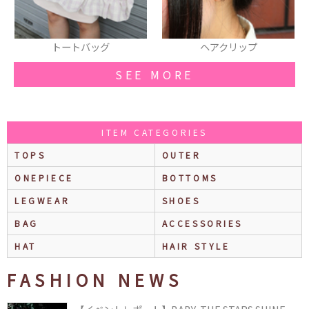
バッグ
ヘアクリップ
リング
SEE MORE
ITEM CATEGORIES
TOPS
OUTER
ONEPIECE
BOTTOMS
LEGWEAR
SHOES
BAG
ACCESSORIES
HAT
HAIR STYLE
FASHION NEWS