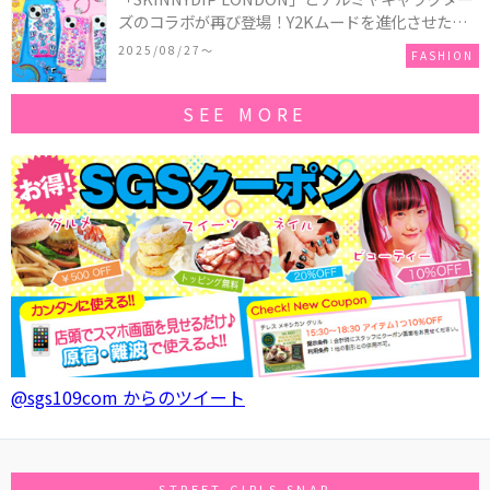
ズのコラボが再び登場！Y2Kムードを進化させた新
作コレクションを発売♪
2025/08/27〜
FASHION
SEE MORE
@sgs109com からのツイート
STREET GIRLS SNAP