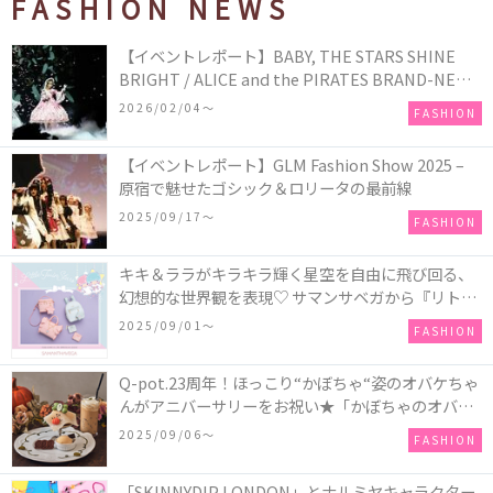
FASHION NEWS
【イベントレポート】BABY, THE STARS SHINE
BRIGHT / ALICE and the PIRATES BRAND-NEW
COLLECTION in TOKYO
2026/02/04〜
FASHION
【イベントレポート】GLM Fashion Show 2025 –
原宿で魅せたゴシック＆ロリータの最前線
2025/09/17〜
FASHION
キキ＆ララがキラキラ輝く星空を自由に飛び回る、
幻想的な世界観を表現♡ サマンサベガから『リトル
ツインスターズ』50周年アニバーサリーイヤー』を
2025/09/01〜
FASHION
記念したコレクションが登場
Q-pot.23周年！ほっこり“かぼちゃ“姿のオバケちゃ
んがアニバーサリーをお祝い★「かぼちゃのオバケ
ーキアクセサリー」が新発売！Q-pot CAFE.では
2025/09/06〜
FASHION
「かぼちゃのオバケーキプレート」も登場
「SKINNYDIP LONDON」とナルミヤキャラクター