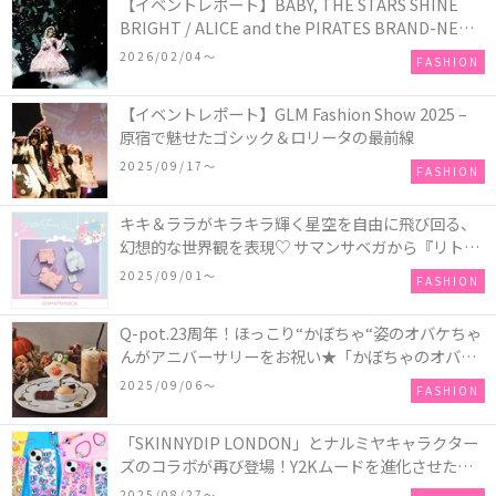
【イベントレポート】BABY, THE STARS SHINE
BRIGHT / ALICE and the PIRATES BRAND-NEW
COLLECTION in TOKYO
2026/02/04〜
FASHION
【イベントレポート】GLM Fashion Show 2025 –
原宿で魅せたゴシック＆ロリータの最前線
2025/09/17〜
FASHION
キキ＆ララがキラキラ輝く星空を自由に飛び回る、
幻想的な世界観を表現♡ サマンサベガから『リトル
ツインスターズ』50周年アニバーサリーイヤー』を
2025/09/01〜
FASHION
記念したコレクションが登場
Q-pot.23周年！ほっこり“かぼちゃ“姿のオバケちゃ
んがアニバーサリーをお祝い★「かぼちゃのオバケ
ーキアクセサリー」が新発売！Q-pot CAFE.では
2025/09/06〜
FASHION
「かぼちゃのオバケーキプレート」も登場
「SKINNYDIP LONDON」とナルミヤキャラクター
ズのコラボが再び登場！Y2Kムードを進化させた新
作コレクションを発売♪
2025/08/27〜