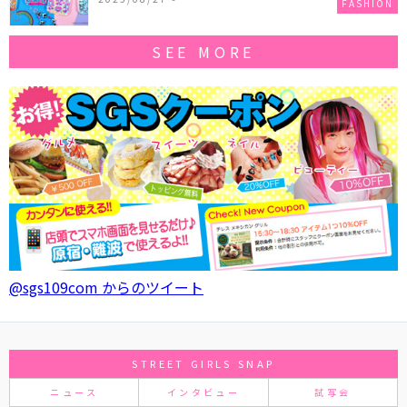
FASHION
SEE MORE
@sgs109com からのツイート
STREET GIRLS SNAP
ニュース
インタビュー
試写会