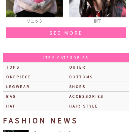
帽子
リュック
SEE MORE
ITEM CATEGORIES
TOPS
OUTER
ONEPIECE
BOTTOMS
LEGWEAR
SHOES
BAG
ACCESSORIES
HAT
HAIR STYLE
FASHION NEWS