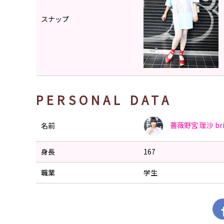
スナップ
PERSONAL DATA
薔薇野宮 理沙
br
名前
身長
167
職業
学生