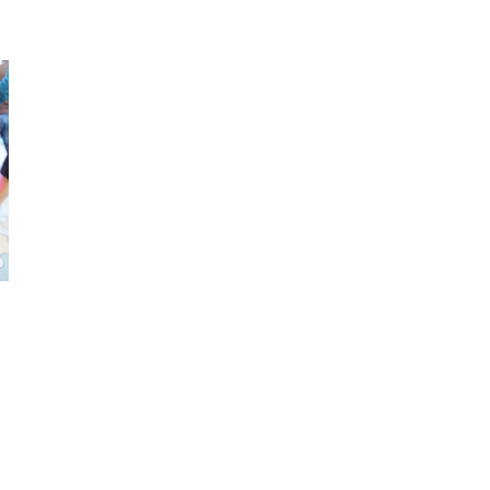
リング
ネイル
ネック