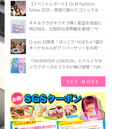
TOKYO
【イベントレポート】GLM Fashion
Show 2025 – 原宿で魅せたゴシック＆ロ
リータの最前線
キキ＆ララがキラキラ輝く星空を自由に
飛び回る、幻想的な世界観を表現♡ サマ
ンサベガから『リトルツインスターズ』
50周年アニバーサリーイヤー』を記念し
Q-pot.23周年！ほっこり“かぼちゃ“姿の
たコレクションが登場
オバケちゃんがアニバーサリーをお祝い
★「かぼちゃのオバケーキアクセサリ
ー」が新発売！Q-pot CAFE.では「かぼち
「SKINNYDIP LONDON」とナルミヤキ
ゃのオバケーキプレート」も登場
ャラクターズのコラボが再び登場！Y2Kム
ードを進化させた新作コレクションを発
売♪
SEE MORE