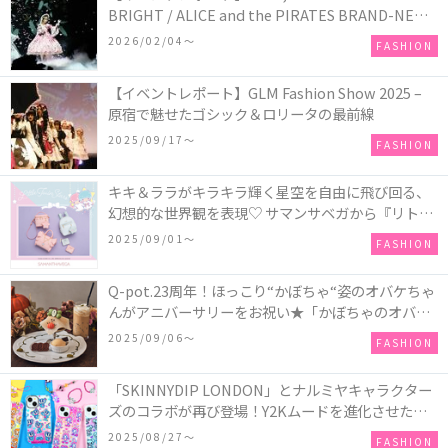
BRIGHT / ALICE and the PIRATES BRAND-NEW
COLLECTION in TOKYO
2026/02/04〜
FASHION
【イベントレポート】GLM Fashion Show 2025 –
原宿で魅せたゴシック＆ロリータの最前線
2025/09/17〜
FASHION
キキ＆ララがキラキラ輝く星空を自由に飛び回る、
幻想的な世界観を表現♡ サマンサベガから『リトル
ツインスターズ』50周年アニバーサリーイヤー』を
2025/09/01〜
FASHION
記念したコレクションが登場
Q-pot.23周年！ほっこり“かぼちゃ“姿のオバケちゃ
んがアニバーサリーをお祝い★「かぼちゃのオバケ
ーキアクセサリー」が新発売！Q-pot CAFE.では
2025/09/06〜
FASHION
「かぼちゃのオバケーキプレート」も登場
「SKINNYDIP LONDON」とナルミヤキャラクター
ズのコラボが再び登場！Y2Kムードを進化させた新
作コレクションを発売♪
2025/08/27〜
FASHION