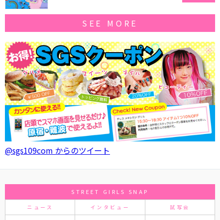
SEE MORE
@sgs109com からのツイート
STREET GIRLS SNAP
ニュース
インタビュー
試写会