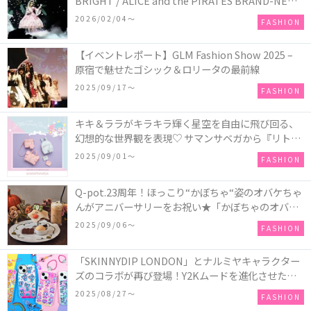
BRIGHT / ALICE and the PIRATES BRAND-NEW
COLLECTION in TOKYO
2026/02/04〜
FASHION
【イベントレポート】GLM Fashion Show 2025 –
原宿で魅せたゴシック＆ロリータの最前線
2025/09/17〜
FASHION
キキ＆ララがキラキラ輝く星空を自由に飛び回る、
幻想的な世界観を表現♡ サマンサベガから『リトル
ツインスターズ』50周年アニバーサリーイヤー』を
2025/09/01〜
FASHION
記念したコレクションが登場
Q-pot.23周年！ほっこり“かぼちゃ“姿のオバケちゃ
んがアニバーサリーをお祝い★「かぼちゃのオバケ
ーキアクセサリー」が新発売！Q-pot CAFE.では
2025/09/06〜
FASHION
「かぼちゃのオバケーキプレート」も登場
「SKINNYDIP LONDON」とナルミヤキャラクター
ズのコラボが再び登場！Y2Kムードを進化させた新
作コレクションを発売♪
2025/08/27〜
FASHION