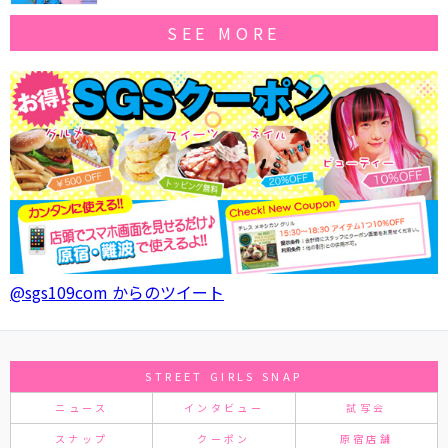
SEE MORE
@sgs109com からのツイート
STREET GIRLS SNAP
ニュース
インタビュー
試写会
スナップ
クーポン
原宿店舗