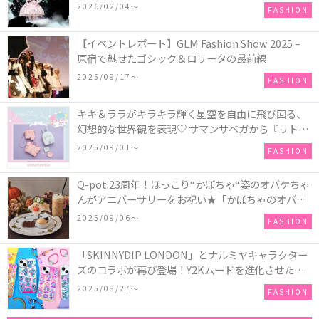
COLLECTION in TOKYO
2026/02/04〜
FASHION
【イベントレポート】GLM Fashion Show 2025 –
原宿で魅せたゴシック＆ロリータの最前線
2025/09/17〜
FASHION
キキ＆ララがキラキラ輝く星空を自由に飛び回る、
幻想的な世界観を表現♡ サマンサベガから『リトル
ツインスターズ』50周年アニバーサリーイヤー』を
2025/09/01〜
FASHION
記念したコレクションが登場
Q-pot.23周年！ほっこり“かぼちゃ“姿のオバケちゃ
んがアニバーサリーをお祝い★「かぼちゃのオバケ
ーキアクセサリー」が新発売！Q-pot CAFE.では
2025/09/06〜
FASHION
「かぼちゃのオバケーキプレート」も登場
「SKINNYDIP LONDON」とナルミヤキャラクター
ズのコラボが再び登場！Y2Kムードを進化させた新
作コレクションを発売♪
2025/08/27〜
FASHION