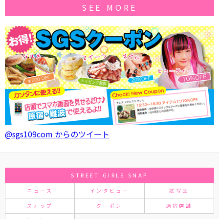
SEE MORE
@sgs109com からのツイート
STREET GIRLS SNAP
ニュース
インタビュー
試写会
スナップ
クーポン
原宿店舗