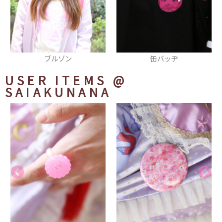
ブルゾン
缶バッヂ
USER ITEMS
@
SAIAKUNANA