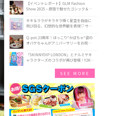
TOKYO
【イベントレポート】GLM Fashion
Show 2025 – 原宿で魅せたゴシック＆ロ
リータの最前線
キキ＆ララがキラキラ輝く星空を自由に
飛び回る、幻想的な世界観を表現♡ サマ
ンサベガから『リトルツインスターズ』
50周年アニバーサリーイヤー』を記念し
Q-pot.23周年！ほっこり“かぼちゃ“姿の
たコレクションが登場
オバケちゃんがアニバーサリーをお祝い
★「かぼちゃのオバケーキアクセサリ
ー」が新発売！Q-pot CAFE.では「かぼち
「SKINNYDIP LONDON」とナルミヤキ
ゃのオバケーキプレート」も登場
ャラクターズのコラボが再び登場！Y2Kム
ードを進化させた新作コレクションを発
売♪
SEE MORE