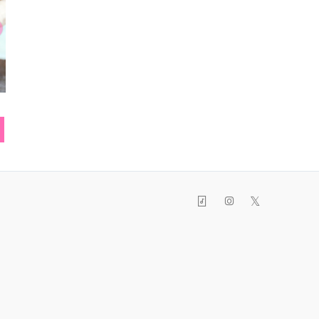
トートバッグ
カーディガン
トート
𝕏